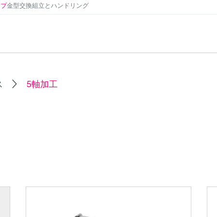
ンプ
金型交換
組立とハンドリング
ス
5軸加工