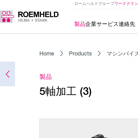
ロームヘルドグループ
ワーククラ
製品
企業
サービス
連絡先
Home
Products
マシンバイ
製品
5軸加工 (3)