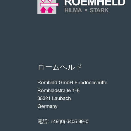
ロームヘルド
Römheld GmbH Friedrichshütte
Römheldstraße 1-5
35321 Laubach
Germany
電話:
+49 (0) 6405 89-0