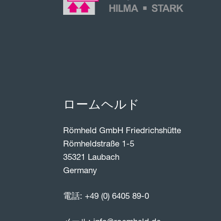
ロームヘルド
Römheld GmbH Friedrichshütte
Römheldstraße 1-5
35321 Laubach
Germany
電話:
+49 (0) 6405 89-0