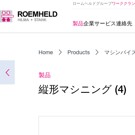
ロームヘルドグループ
ワーククラ
製品
企業
サービス
連絡先
Home
Products
マシンバイ
製品
縦形マシニング (4)