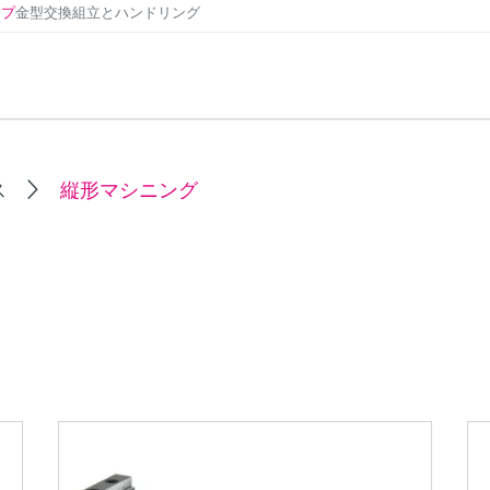
ンプ
金型交換
組立とハンドリング
ス
縦形マシニング