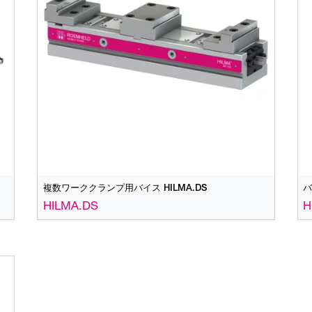
複数ワーククランプ用バイス HILMA.DS
バ
HILMA.DS
H