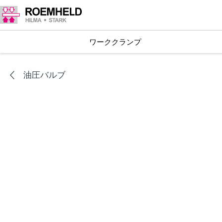
ワーククランプ
油圧バルブ
シリーズ
C2.940-2
フローコントロールバルブ